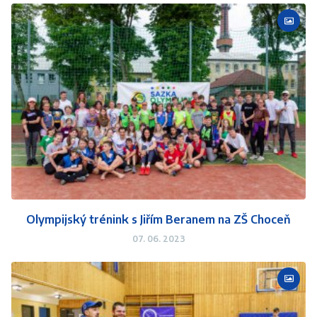
Olympijský trénink s Jiřím Beranem na ZŠ Choceň
07. 06. 2023