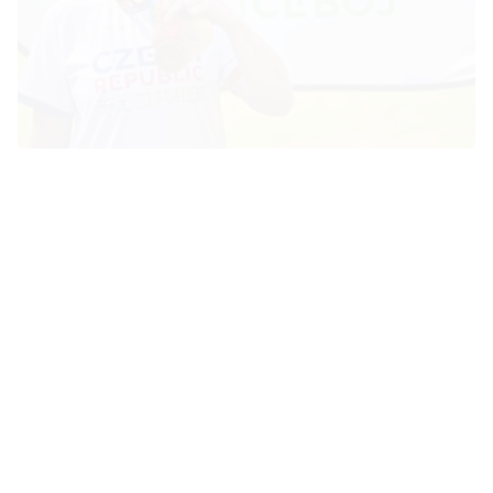
Sportovní den Paralympijské výzvy s Evou Datinskou
v Kamenici
31. 05. 2023