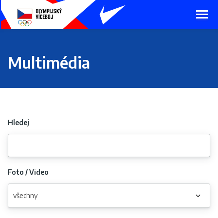
Presunout
na
hlavní
obsah
Multimédia
Hledej
Foto / Video
všechny