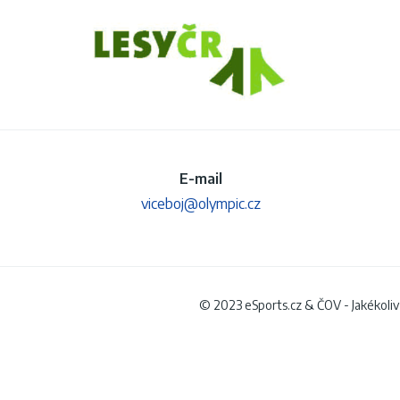
E-mail
viceboj@olympic.cz
© 2023 eSports.cz & ČOV - Jakékoliv u