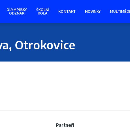
OLYMPIJSKÝ
ŠKOLNÍ
KONTAKT
NOVINKY
MULTIMÉD
ODZNAK
KOLA
va, Otrokovice
Partneři