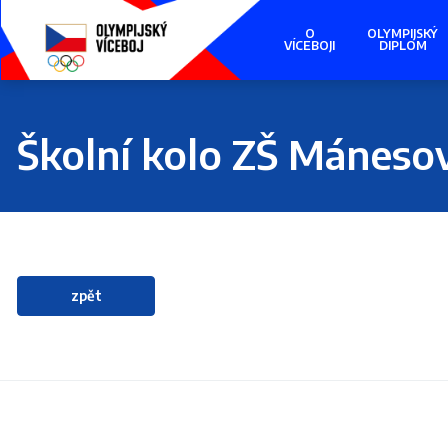
Presunout
na
O
OLYMPIJSKÝ
hlavní
VÍCEBOJI
DIPLOM
obsah
Školní kolo ZŠ Máneso
zpět