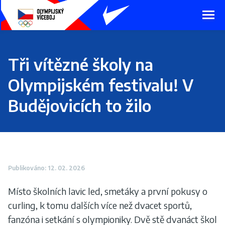
Presunout
na
hlavní
obsah
Tři vítězné školy na
Olympijském festivalu! V
Budějovicích to žilo
Publikováno: 12. 02. 2026
Místo školních lavic led, smetáky a první pokusy o
curling, k tomu dalších více než dvacet sportů,
fanzóna i setkání s olympioniky. Dvě stě dvanáct škol