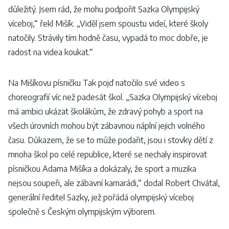
důležitý. Jsem rád, že mohu podpořit Sazka Olympijský
víceboj,“ řekl Mišík. „Viděl jsem spoustu videí, které školy
natočily. Strávily tím hodně času, vypadá to moc dobře, je
radost na videa koukat.“
Na Mišíkovu písničku Tak pojď natočilo své video s
choreografií víc než padesát škol. „Sazka Olympijský víceboj
má ambici ukázat školákům, že zdravý pohyb a sport na
všech úrovních mohou být zábavnou náplní jejich volného
času. Důkazem, že se to může podařit, jsou i stovky dětí z
mnoha škol po celé republice, které se nechaly inspirovat
písničkou Adama Mišíka a dokázaly, že sport a muzika
nejsou soupeři, ale zábavní kamarádi,“ dodal Robert Chvátal,
generální ředitel Sazky, jež pořádá olympijský víceboj
společně s Českým olympijským výborem.