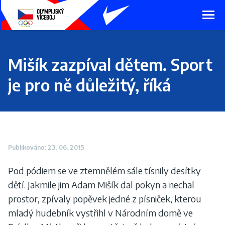
Presunout
na
hlavní
obsah
Mišík zazpíval dětem. Sport
je pro ně důležitý, říká
Publikováno: 23. 06. 2015
​Pod pódiem se ve ztemnělém sále tísnily desítky
dětí. Jakmile jim Adam Mišík dal pokyn a nechal
prostor, zpívaly popěvek jedné z písniček, kterou
mladý hudebník vystřihl v Národním domě ve