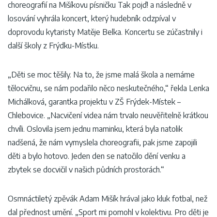
choreografií na Mišíkovu písničku Tak pojď! a následně v
losování vyhrála koncert, který hudebník odzpíval v
doprovodu kytaristy Matěje Belka. Koncertu se zúčastnily i
další školy z Frýdku-Místku.
„Děti se moc těšily. Na to, že jsme malá škola a nemáme
tělocvičnu, se nám podařilo něco neskutečného,“ řekla Lenka
Michálková, garantka projektu v ZŠ Frýdek-Místek –
Chlebovice. „Nacvičení videa nám trvalo neuvěřitelně krátkou
chvíli. Oslovila jsem jednu maminku, která byla natolik
nadšená, že nám vymyslela choreografii, pak jsme zapojili
děti a bylo hotovo. Jeden den se natočilo dění venku a
zbytek se docvičil v našich půdních prostorách.“
Osmnáctiletý zpěvák Adam Mišík hrával jako kluk fotbal, než
dal přednost umění. „Sport mi pomohl v kolektivu. Pro děti je