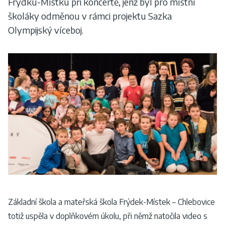
Frýdku-Místku při koncertě, jenž byl pro místní
školáky odměnou v rámci projektu Sazka
Olympijský víceboj.
Základní škola a mateřská škola Frýdek-Místek – Chlebovice
totiž uspěla v doplňkovém úkolu, při němž natočila video s