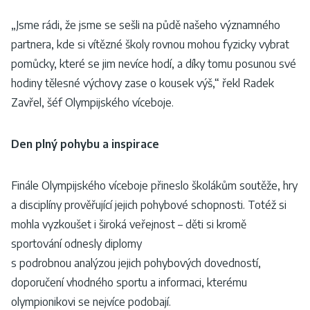
„Jsme rádi, že jsme se sešli na půdě našeho významného
partnera, kde si vítězné školy rovnou mohou fyzicky vybrat
pomůcky, které se jim nevíce hodí, a díky tomu posunou své
hodiny tělesné výchovy zase o kousek výš,“ řekl Radek
Zavřel, šéf Olympijského víceboje.
Den plný pohybu a inspirace
Finále Olympijského víceboje přineslo školákům soutěže, hry
a disciplíny prověřující jejich pohybové schopnosti. Totéž si
mohla vyzkoušet i široká veřejnost – děti si kromě
sportování odnesly diplomy
s podrobnou analýzou jejich pohybových dovedností,
doporučení vhodného sportu a informaci, kterému
olympionikovi se nejvíce podobají.