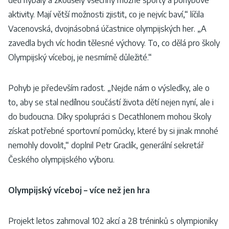
aktivity. Mají větší možnosti zjistit, co je nejvíc baví,“ líčila
Vacenovská, dvojnásobná účastnice olympijských her. „A
zavedla bych víc hodin tělesné výchovy. To, co dělá pro školy
Olympijský víceboj, je nesmírně důležité.“
Pohyb je především radost. „Nejde nám o výsledky, ale o
to, aby se stal nedílnou součástí života dětí nejen nyní, ale i
do budoucna. Díky spolupráci s Decathlonem mohou školy
získat potřebné sportovní pomůcky, které by si jinak mnohé
nemohly dovolit,“ doplnil Petr Graclík, generální sekretář
Českého olympijského výboru.
Olympijský víceboj – více než jen hra
Projekt letos zahrnoval 102 akcí a 28 tréninků s olympioniky