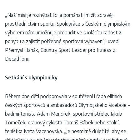
„Naší misí je rozhýbat lidi a pomáhat jim žít zdravěji
prostřednictvím sportu. Spolupráce s Českým olympijským
výborem nám umožňuje probudit ve školácích radost z
pohybu a zajistit potřebné sportovní vybavení,“ uvedl
Přemysl Hanák, Country Sport Leader pro fitness z
Decathlonu.
Setkání s olympioniky
Během dne děti podporovala v soutěžení i řada elitních
českých sportovců a ambasadorů Olympijského víceboje –
badmintonista Adam Mendrek, sportovní střelec Jakub
Tomeček, dráhový cyklista Tomáš Bábek nebo stolní
tenistka Iveta Vacenovská. „Je nesmírně důležité, aby se
děti hýbaly a zkoušely všechny možné sporty a pohybové