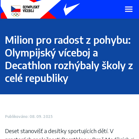
Presunout
na
hlavní
obsah
Milion pro radost z pohybu:
Olympijský víceboj a
Decathlon rozhýbaly školy z
celé republiky
Publikováno: 08. 09. 2025
Deset stanovišť a desítky sportujících dětí. V