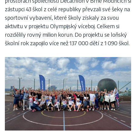
prostorách společnosti Decathlon v Brně Modřicích si
zástupci 43 škol z celé republiky převzali své šeky na
sportovní vybavení, které školy získaly za svou
aktivitu v projektu Olympijský víceboj. Celkem si
rozdělily rovný milion korun. Do projektu se loňský
školní rok zapojilo více než 137 000 dětí z 1 090 škol.