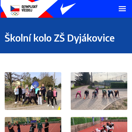
Presunout
na
hlavní
obsah
Školní kolo ZŠ Dyjákovice