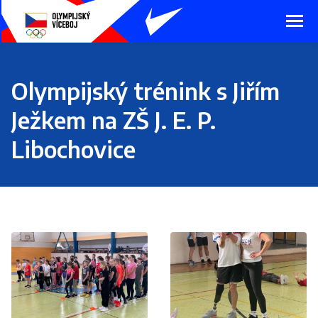
Presunout
na
hlavní
obsah
Olympijský trénink s Jiřím
Ježkem na ZŠ J. E. P.
Libochovice