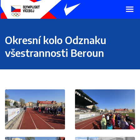
Presunout
na
hlavní
obsah
Okresní kolo Odznaku
všestrannosti Beroun