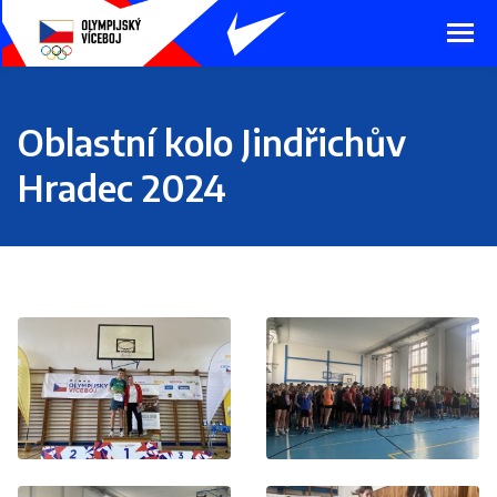
Presunout
na
hlavní
obsah
Oblastní kolo Jindřichův
Hradec 2024