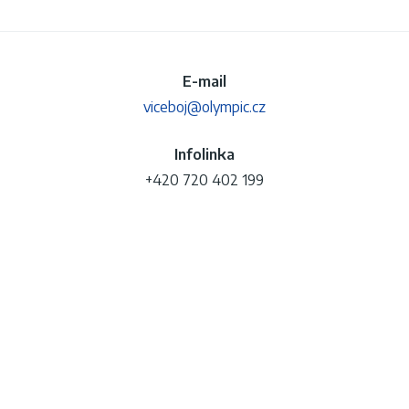
E-mail
viceboj@olympic.cz
Infolinka
+420 720 402 199
Tiskové oddělení
Markéta Kosová (
kosova@olympic.cz
)
© 2023 eSports.cz & ČOV - Jakékoliv užití obsahu včetně převzetí,
šíření či dalšího zpřístupňování článků a fotografií je bez souhlasu
ČOV zakázáno.